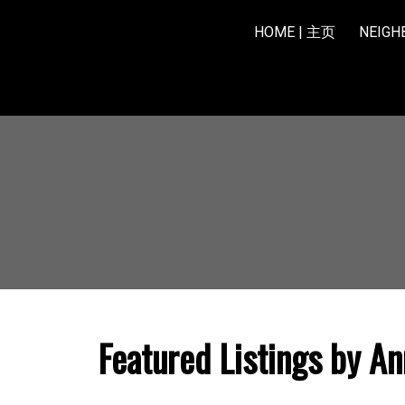
HOME | 主页
NEIG
Featured Listings by An